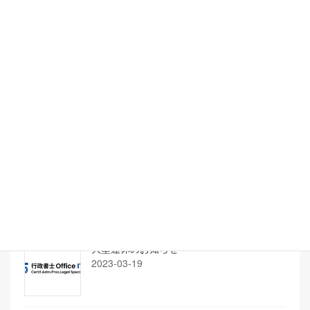
年末年始休業のお知らせ
2024-12-20
令和6年 能登半島地震に伴う在留申請につい
て
2024-01-04
年末年始休業のお知らせ
2023-12-25
大型連休のお知らせ
2023-03-19