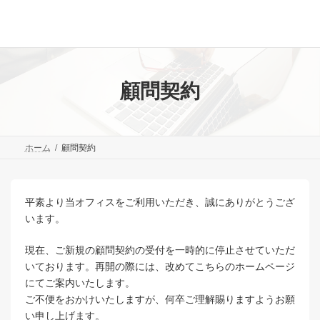
コ
ナ
ン
ビ
テ
ゲ
ン
ー
ツ
シ
へ
ョ
顧問契約
ス
ン
キ
に
ッ
移
プ
動
ホーム
顧問契約
平素より当オフィスをご利用いただき、誠にありがとうござ
います。
現在、ご新規の顧問契約の受付を一時的に停止させていただ
いております。再開の際には、改めてこちらのホームページ
にてご案内いたします。
ご不便をおかけいたしますが、何卒ご理解賜りますようお願
い申し上げます。