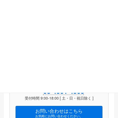
普通車の適用除外地域
桧原村、利島村、新島村、神津島村、三宅村、御蔵島村、青
ヶ島村、小笠原村
軽自動車の適用除外地域
福生市、武蔵村山市、羽村市、あきる野市、瑞穂町、日の出
町、奥多摩町、大島町、八丈島町、桧原村、利島村、新島
村、神津島村、三宅村、御蔵島村、青ヶ島村、小笠原村
逆にいうと、
↑以外の地域は全て車庫証明のお手続きが必要
となります。
ご連絡を心よりお待ちしております。
03-4361-4503
受付時間 9:00-18:00 [ 土・日・祝日除く ]
お問い合わせはこちら
お気軽にお問い合わせください。